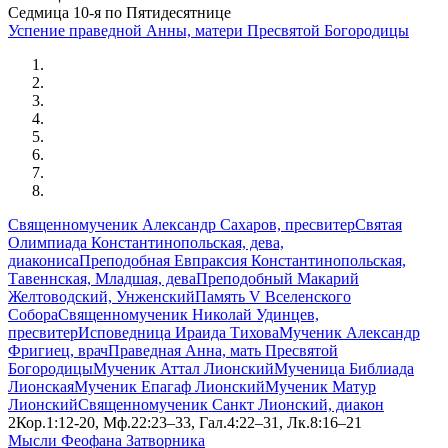
Седмица 10-я по Пятидесятнице
Успение праведной Анны, матери Пресвятой Богородицы
Священномученик Александр Сахаров, пресвитер
Святая
Олимпиада Константинопольская, дева,
диакониса
Преподобная Евпраксия Константинопольская,
Тавеннская, Младшая, дева
Преподобный Макарий
Желтоводский, Унженский
Память V Вселенского
Собора
Священномученик Николай Удинцев,
пресвитер
Исповедница Ираида Тихова
Мученик Александр
Фригиец, врач
Праведная Анна, мать Пресвятой
Богородицы
Мученик Аттал Лионский
Мученица Библиада
Лионская
Мученик Епагаф Лионский
Мученик Матур
Лионский
Священномученик Санкт Лионский, диакон
2Кор.1:12-20, Мф.22:23–33, Гал.4:22–31, Лк.8:16–21
Мысли Феофана Затворника