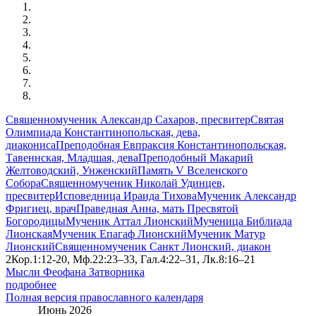
Священномученик Александр Сахаров, пресвитер
Святая
Олимпиада Константинопольская, дева,
диакониса
Преподобная Евпраксия Константинопольская,
Тавеннская, Младшая, дева
Преподобный Макарий
Желтоводский, Унженский
Память V Вселенского
Собора
Священномученик Николай Удинцев,
пресвитер
Исповедница Ираида Тихова
Мученик Александр
Фригиец, врач
Праведная Анна, мать Пресвятой
Богородицы
Мученик Аттал Лионский
Мученица Библиада
Лионская
Мученик Епагаф Лионский
Мученик Матур
Лионский
Священномученик Санкт Лионский, диакон
2Кор.1:12-20, Мф.22:23–33, Гал.4:22–31, Лк.8:16–21
Мысли Феофана Затворника
подробнее
Полная версия православного календаря
Июнь 2026